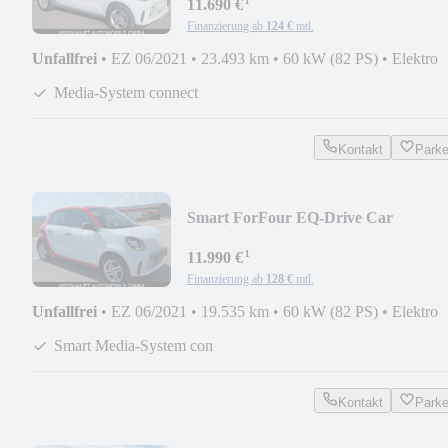
¹
11.690 €
Finanzierung ab
124 €
mtl.
Unfallfrei
•
EZ 06/2021
•
23.493 km
•
60 kW (82 PS)
•
Elektro
Media-System connect
Kontakt
Park
Smart ForFour EQ-Drive Car
Play.Sitzh.Klima.Alu -22KW
¹
11.990 €
Finanzierung ab
128 €
mtl.
Unfallfrei
•
EZ 06/2021
•
19.535 km
•
60 kW (82 PS)
•
Elektro
Smart Media-System con
Kontakt
Park