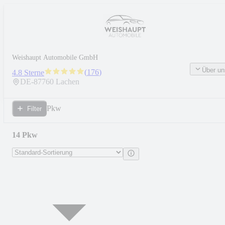
Weishaupt Automobile GmbH
Über un
(
176
)
4.8 Sterne
DE-
87760
Lachen
Pkw
Filter
14 Pkw