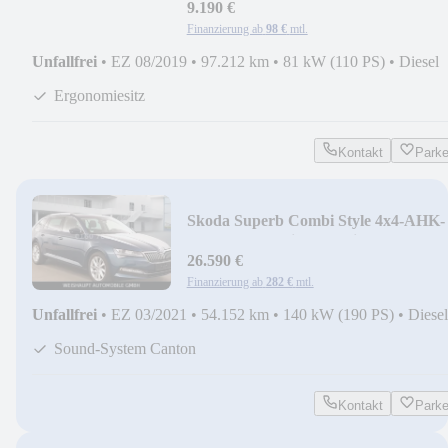
9.190 €
Finanzierung ab
98 €
mtl.
Unfallfrei
•
EZ 08/2019
•
97.212 km
•
81 kW (110 PS)
•
Diesel
Ergonomiesitz
Kontakt
Park
Skoda Superb Combi Style 4x4-AHK-
KAMERA-4xSitzh.-Navi.
26.590 €
Finanzierung ab
282 €
mtl.
Unfallfrei
•
EZ 03/2021
•
54.152 km
•
140 kW (190 PS)
•
Diesel
Sound-System Canton
Kontakt
Park