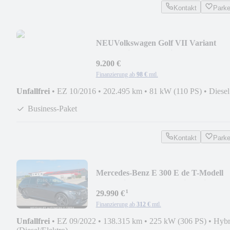
Kontakt
Park
NEU
Volkswagen Golf VII Variant
Comfortline -NAVI-Sizh.-Xenon
9.200 €
Finanzierung ab
98 €
mtl.
Unfallfrei
•
EZ 10/2016
•
202.495 km
•
81 kW (110 PS)
•
Diesel
Business-Paket
Kontakt
Park
Mercedes-Benz E 300 E de T-Modell
AMG Line-AHK-LED-Distronic.
¹
29.990 €
Finanzierung ab
312 €
mtl.
Unfallfrei
•
EZ 09/2022
•
138.315 km
•
225 kW (306 PS)
•
Hybr