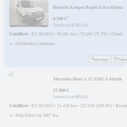
Renault Kangoo Rapid Extra Klima-
Nebels.Holzb.- 1.Hand
¹
9.590 €
Finanzierung ab
102 €
mtl.
Unfallfrei
•
EZ 06/2019
•
69.202 km
•
55 kW (75 PS)
•
Diesel
Holzboden Laderaum,
Kontakt
Park
Mercedes-Benz A 35 AMG A 4Matic
Pano-360^-Kamera-8x19-Multibe.
37.990 €
Finanzierung ab
403 €
mtl.
Unfallfrei
•
EZ 02/2023
•
51.420 km
•
225 kW (306 PS)
•
Benzi
Park-Paket mit 360° Ka