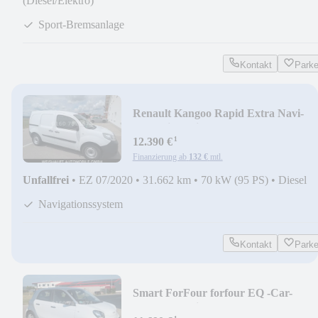
(Diesel/Elektro)
Sport-Bremsanlage
Kontakt
Park
Renault Kangoo Rapid Extra Navi-
DAB-Sizh.-Einparkh.
¹
12.390 €
Finanzierung ab
132 €
mtl.
Unfallfrei
•
EZ 07/2020
•
31.662 km
•
70 kW (95 PS)
•
Diesel
Navigationssystem
Kontakt
Park
Smart ForFour forfour EQ -Car-
Play.-22kw-Sitzh.-PDC-