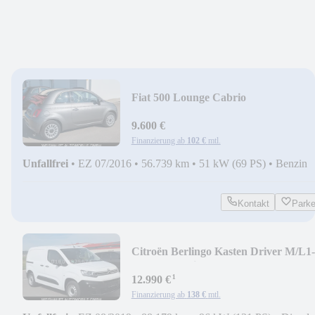
Fiat 500 Lounge Cabrio
9.600 €
Finanzierung ab
102 €
mtl.
Unfallfrei
•
EZ 07/2016
•
56.739 km
•
51 kW (69 PS)
•
Benzin
Kontakt
Park
Citroën Berlingo Kasten Driver M/L1-
Kamera-Navi-PDC-
¹
12.990 €
Finanzierung ab
138 €
mtl.