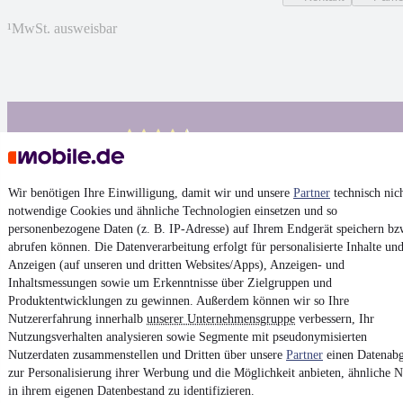
¹
MwSt. ausweisbar
4.6 Sterne
App installieren
Nutze mobile.de schnell und einfach
Wir benötigen Ihre Einwilligung, damit wir und unsere
Partner
technisch nic
notwendige Cookies und ähnliche Technologien einsetzen und so
Impressum
personenbezogene Daten (z. B. IP-Adresse) auf Ihrem Endgerät speichern bz
AGB
abrufen können. Die Datenverarbeitung erfolgt für personalisierte Inhalte un
Anzeigen (auf unseren und dritten Websites/Apps), Anzeigen- und
Vertrag widerrufen
Inhaltsmessungen sowie um Erkenntnisse über Zielgruppen und
Datenschutz
Produktentwicklungen zu gewinnen. Außerdem können wir so Ihre
Nutzererfahrung innerhalb
unserer Unternehmensgruppe
verbessern, Ihr
Datenschutzeinstellungen
Nutzungsverhalten analysieren sowie Segmente mit pseudonymisierten
Erklärung zur Barrierefreiheit
Nutzerdaten zusammenstellen und Dritten über unsere
Partner
einen Datenabg
zur Personalisierung ihrer Werbung und die Möglichkeit anbieten, ähnliche N
Report Security Vulnerability (English)
in ihrem eigenen Datenbestand zu identifizieren.