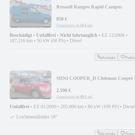
Renault Kangoo Rapid Campus
850 €
Finanzierung ab
16 €
mtl.
Beschädigt
•
Unfallfrei
•
Nicht fahrtauglich
•
EZ 12/2008
•
187.216 km
•
50 kW (68 PS)
•
Diesel
Kontakt
Park
MINI COOPER_D Clubman Cooper
Klimaautom.8-Fach.
2.590 €
Finanzierung ab
49 €
mtl.
Unfallfrei
•
EZ 01/2009
•
205.000 km
•
80 kW (109 PS)
•
Diesel
Leichtmetallräder 18"
Kontakt
Park