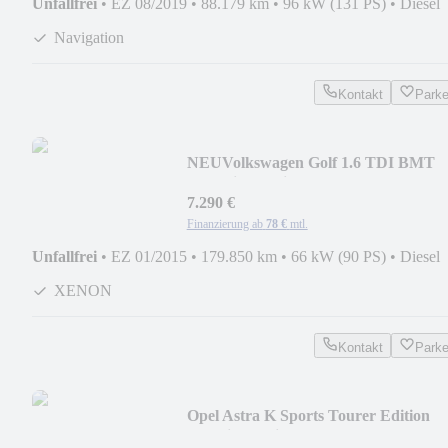
Unfallfrei
•
EZ 08/2019
•
88.179 km
•
96 kW (131 PS)
•
Diesel
Navigation
Kontakt
Park
NEU
Volkswagen Golf 1.6 TDI BMT
Trendline Variant
7.290 €
Finanzierung ab
78 €
mtl.
Unfallfrei
•
EZ 01/2015
•
179.850 km
•
66 kW (90 PS)
•
Diesel
XENON
Kontakt
Park
Opel Astra K Sports Tourer Edition
Ergositz,Navi,