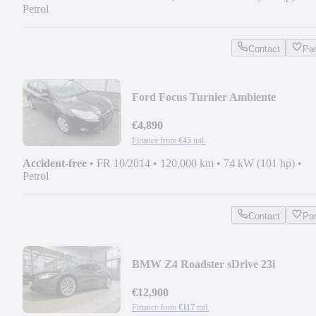
Petrol
Contact
Pa
Ford Focus Turnier Ambiente
€4,890
Finance from
€45
mtl.
Accident-free
•
FR 10/2014
•
120,000 km
•
74 kW (101 hp)
•
Petrol
Contact
Pa
BMW Z4 Roadster sDrive 23i
€12,900
Finance from
€117
mtl.