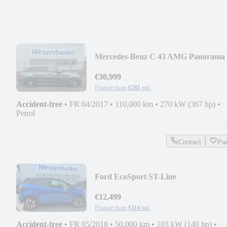
Mercedes-Benz C 43 AMG Panorama
,Burmester,Headup,
€30,999
Finance from
€281
mtl.
Accident-free
•
FR 04/2017
•
110,000 km
•
270 kW (367 hp)
•
Petrol
Contact
Pa
Ford EcoSport ST-Line
€12,499
Finance from
€114
mtl.
Accident-free
•
FR 05/2018
•
50,000 km
•
103 kW (140 hp)
•