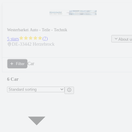
Westerbarkei Auto - Teile - Technik
(
7
)
5 stars
About u
DE-
33442
Herzebrock
Car
Filter
6 Car