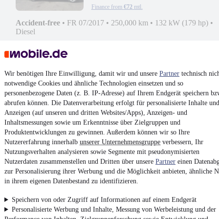
Finance from
€72
mtl.
Accident-free
•
FR 07/2017
•
250,000 km
•
132 kW (179 hp)
•
Diesel
Contact
Pa
Wir benötigen Ihre Einwilligung, damit wir und unsere
Partner
technisch nic
¹
VAT reclaimable
notwendige Cookies und ähnliche Technologien einsetzen und so
personenbezogene Daten (z. B. IP-Adresse) auf Ihrem Endgerät speichern bz
abrufen können. Die Datenverarbeitung erfolgt für personalisierte Inhalte un
Anzeigen (auf unseren und dritten Websites/Apps), Anzeigen- und
Inhaltsmessungen sowie um Erkenntnisse über Zielgruppen und
Produktentwicklungen zu gewinnen. Außerdem können wir so Ihre
4.6 stars
Install the app
Nutzererfahrung innerhalb
unserer Unternehmensgruppe
verbessern, Ihr
The fastest, easiest way to mobile.de
Nutzungsverhalten analysieren sowie Segmente mit pseudonymisierten
Nutzerdaten zusammenstellen und Dritten über unsere
Partner
einen Datenabg
zur Personalisierung ihrer Werbung und die Möglichkeit anbieten, ähnliche N
Imprint
in ihrem eigenen Datenbestand zu identifizieren.
General Terms and Conditions
Speichern von oder Zugriff auf Informationen auf einem Endgerät
Vertrag widerrufen (Deutsch)
Personalisierte Werbung und Inhalte, Messung von Werbeleistung und der