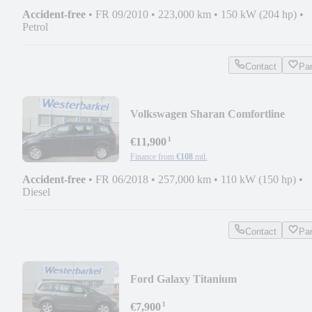
Accident-free
•
FR 09/2010
•
223,000 km
•
150 kW (204 hp)
•
Petrol
Contact
Pa
Volkswagen Sharan Comfortline
BMT/Start-Stopp
¹
€11,900
Finance from
€108
mtl.
Accident-free
•
FR 06/2018
•
257,000 km
•
110 kW (150 hp)
•
Diesel
Contact
Pa
Ford Galaxy Titanium
¹
€7,900