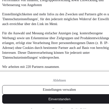
Performance von Inhalten, Zielgruppenforschung sowie Entwicklung und
Privacy Policy
Verbesserung von Angeboten
Privacy Settings
Einstellmöglichkeiten und mehr Infos zu den Zwecken und Partnern gibt es u
Accessibility Statement
'Datenschutzeinstellungen', für den jederzeit möglichen Widerruf der Einwill
Report Security Vulnerability
auch erreichbar über den Link im Menü.
Für die Auswahl und Messung einfacher Anzeigen (sog. kontextbezogene
Powered by
Werbung) sowie um Erkenntnisse über Zielgruppen und Produktentwicklung
erlangen, erfolgt eine Verarbeitung Ihrer personenbezogenen Daten (z. B. IP-
Adresse) ohne Cookies durch bestimmte Partner auch auf Basis von berechtig
Noch mehr
neue Autos
unterschiedlicher Marken, auch als
Interessen. Dieser Datenverarbeitung können Sie jederzeit unter
Leasing-Angebote
, gibt es bei mobile.de
'Datenschutzeinstellungen' widersprechen.
Wir arbeiten mit 220 Partnern zusammen.
Ablehnen
Einstellungen verwalten
Einverstanden