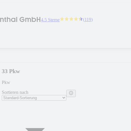
rnthal GmbH
(
119
)
4.5 Sterne
33 Pkw
Pkw
Sortieren nach