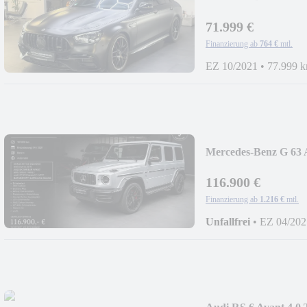
AGA/360°
71.999 €
Finanzierung ab
764 €
mtl.
EZ 10/2021
•
77.999 
Mercedes-Benz G
116.900 €
Finanzierung ab
1.216 €
mtl.
Unfallfrei
•
EZ 04/202