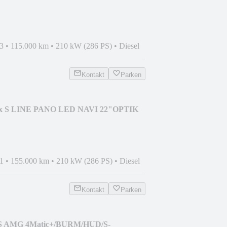
3
•
115.000 km
•
210 kW (286 PS)
•
Diesel
Kontakt
Parken
.3x S LINE PANO LED NAVI 22"OPTIK
1
•
155.000 km
•
210 kW (286 PS)
•
Diesel
Kontakt
Parken
3 S AMG 4Matic+/BURM/HUD/S-