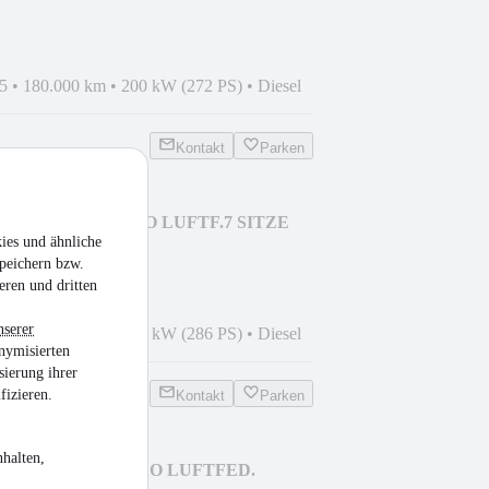
5
•
180.000 km
•
200 kW (272 PS)
•
Diesel
Kontakt
Parken
 3x S LINE 21" PANO LUFTF.7 SITZE
ies und ähnliche
peichern bzw.
eren und dritten
nserer
1
•
107.500 km
•
210 kW (286 PS)
•
Diesel
nymisierten
sierung ihrer
fizieren.
Kontakt
Parken
halten,
u. COMPET.PLUS B&O LUFTFED.