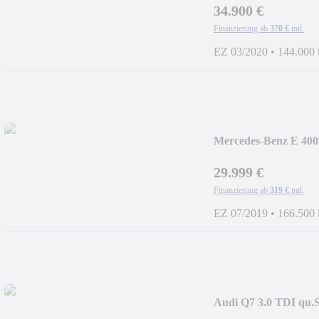
34.900 €
Finanzierung ab
370 €
mtl.
EZ 03/2020
•
144.000
Mercedes-Benz E 40
LINE/MAGNO/DESI
29.999 €
Finanzierung ab
319 €
mtl.
EZ 07/2019
•
166.500
Audi Q7 3.0 TDI qu.
LINE/LED/PANO/A