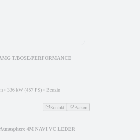
63 AMG T/BOSE/PERFORMANCE
km
•
336 kW (457 PS)
•
Benzin
Kontakt
Parken
g Atmosphere 4M NAVI VC LEDER