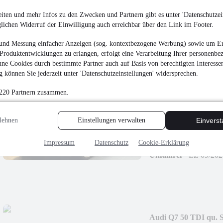
48.900 €
iten und mehr Infos zu den Zwecken und Partnern gibt es unter 'Datenschutzein
glichen Widerruf der Einwilligung auch erreichbar über den Link im Footer.
Finanzierung ab
509 €
mtl.
Unfallfrei
•
EZ 09/202
und Messung einfacher Anzeigen (sog. kontextbezogene Werbung) sowie um Er
Produktentwicklungen zu erlangen, erfolgt eine Verarbeitung Ihrer personenbe
ne Cookies durch bestimmte Partner auch auf Basis von berechtigten Interesse
 können Sie jederzeit unter 'Datenschutzeinstellungen' widersprechen.
 220 Partnern zusammen.
Audi Q8 50 TDI Q
´´/B&O/COMPETIT
lehnen
Einstellungen verwalten
Einvers
47.699 €
Finanzierung ab
496 €
mtl.
Impressum
Datenschutz
Cookie-Erklärung
Unfallfrei
•
EZ 09/202
Audi Q7 50 TDI qu