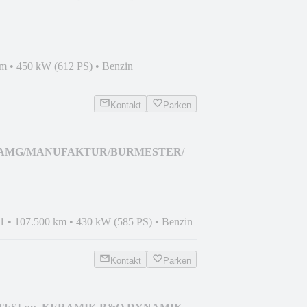
km
•
450 kW (612 PS)
•
Benzin
Kontakt
Parken
 63 AMG/MANUFAKTUR/BURMESTER/
1
•
107.500 km
•
430 kW (585 PS)
•
Benzin
Kontakt
Parken