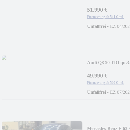
51.990 €
Finanzierung ab
541 €
mtl.
Unfallfrei
•
EZ 04/202
Audi Q8 50 TDI qu
P.
49.990 €
Finanzierung ab
520 €
mtl.
Unfallfrei
•
EZ 07/202
Mercedes-Benz E 6