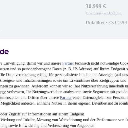
30.999 €
Finanzierung ab
329 €
mtl.
Unfallfrei
•
EZ 04/201
Audi Q7 50 TDI qu.
re Einwilligung, damit wir und unsere
Partner
technisch nicht notwendige Cook
setzen und so personenbezogene Daten (z. B. IP-Adresse) auf Ihrem Endgerät s
48.490 €
ie Datenverarbeitung erfolgt für personalisierte Inhalte und Anzeigen (auf uns
Finanzierung ab
504 €
mtl.
Anzeigen- und Inhaltsmessungen sowie um Erkenntnisse über Zielgruppen und
ngen zu gewinnen. Außerdem können wir so Ihre Nutzererfahrung innerhalb
u
Unfallfrei
•
EZ 12/202
uppe
verbessern, Ihr Nutzungsverhalten analysieren sowie Segmente mit pseudo
mmenstellen und Dritten über unsere
Partner
einen Datenabgleich zur Personali
Möglichkeit anbieten, ähnliche Nutzer in ihrem eigenen Datenbestand zu identi
oder Zugriff auf Informationen auf einem Endgerät
e Werbung und Inhalte, Messung von Werbeleistung und der Performance von In
Audi Q8 50 TDI q
chung sowie Entwicklung und Verbesserung von Angeboten