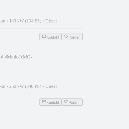
 km
•
143 kW (194 PS)
•
Diesel
Kontakt
Parken
0 d 4Matic/AMG-
GNO/20''
 km
•
250 kW (340 PS)
•
Diesel
Kontakt
Parken
S
HK/MATRIX/7SITZE