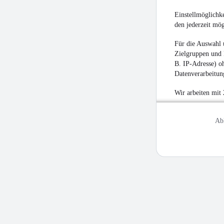
Einstellmöglichke
den jederzeit mö
Für die Auswahl 
Zielgruppen und 
B. IP-Adresse) oh
Datenverarbeitung
Wir arbeiten mit
Ab