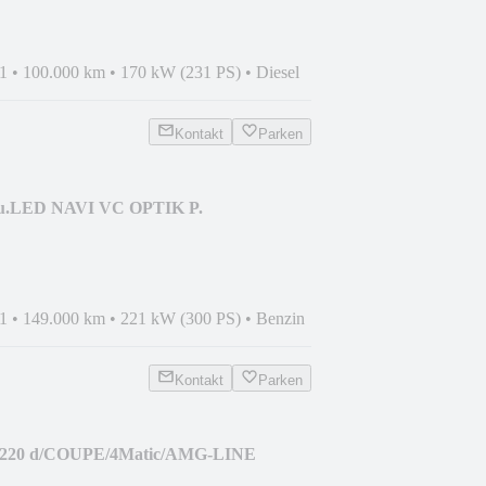
1
•
100.000 km
•
170 kW (231 PS)
•
Diesel
Kontakt
Parken
qu.LED NAVI VC OPTIK P.
1
•
149.000 km
•
221 kW (300 PS)
•
Benzin
Kontakt
Parken
 220 d/COUPE/4Matic/AMG-LINE