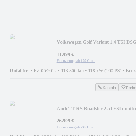
Volkswagen Golf Variant 1.4 TSI DS
Highline XENON PANO KEY
11.999 €
Finanzierung ab
109 €
mtl.
Unfallfrei
•
EZ 05/2012
•
113.800 km
•
118 kW (160 PS)
•
Benz
Kontakt
Park
Audi TT RS Roadster 2.5TFSI quattr
SCHALE ABT CARBON
26.999 €
Finanzierung ab
245 €
mtl.