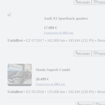
Kontakt
Park
Audi A5 Sportback quattro
sport+Kamera+B&O+Matrix+SHZ
17.999 €
Finanzierung ab
164 €
mtl.
Unfallfrei
•
EZ 07/2017
•
162.000 km
•
185 kW (252 PS)
•
Benz
Kontakt
Park
Skoda Superb Combi
Style+ACC+DSG+4xSHZ+App+Keyless+
20.499 €
Finanzierung ab
186 €
mtl.
Unfallfrei
•
EZ 05/2018
•
135.000 km
•
162 kW (220 PS)
•
Benz