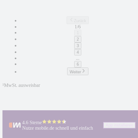
Zurück
1/6
1
2
3
4
...
6
Weiter
¹
MwSt. ausweisbar
4.6 Sterne
App installieren
Nutze mobile.de schnell und einfach