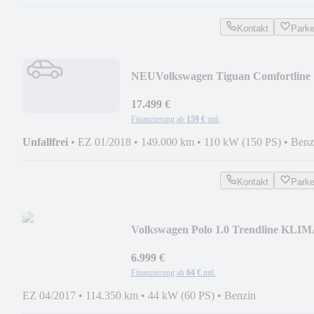
Kontakt
Park
NEU
Volkswagen Tiguan Comfortline
BMT/Start-Stopp
17.499 €
Finanzierung ab
159 €
mtl.
Unfallfrei
•
EZ 01/2018
•
149.000 km
•
110 kW (150 PS)
•
Benz
Kontakt
Park
Volkswagen Polo 1.0 Trendline KLIM
BLUETOOTH ALUFELGEN
6.999 €
Finanzierung ab
64 €
mtl.
EZ 04/2017
•
114.350 km
•
44 kW (60 PS)
•
Benzin