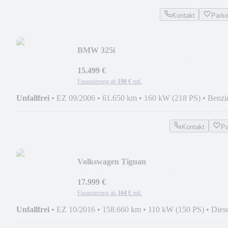
Kontakt
Park
BMW 325i
Coupe+1.Hand+Leder+SHZ+Klima+ZV+X
15.499 €
Finanzierung ab
190 €
mtl.
Unfallfrei
•
EZ 09/2006
•
61.650 km
•
160 kW (218 PS)
•
Benzi
Kontakt
Pa
Volkswagen Tiguan
Highline+LED+App+Navi+ACC+SHZ+L
17.999 €
Finanzierung ab
164 €
mtl.
Unfallfrei
•
EZ 10/2016
•
158.660 km
•
110 kW (150 PS)
•
Dies