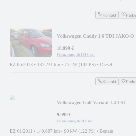
Kontakt
Park
Volkswagen Caddy 1.6 TDI JAKO-O
Rollstuhlrampe Standheizung
18.999 €
Finanzierung ab
173 €
mtl.
EZ 06/2013
•
135.231 km
•
75 kW (102 PS)
•
Diesel
Kontakt
Park
Volkswagen Golf Variant 1.4 TSI
Highline XENON NAVI PANO
9.999 €
Finanzierung ab
91 €
mtl.
EZ 01/2011
•
149.687 km
•
90 kW (122 PS)
•
Benzin