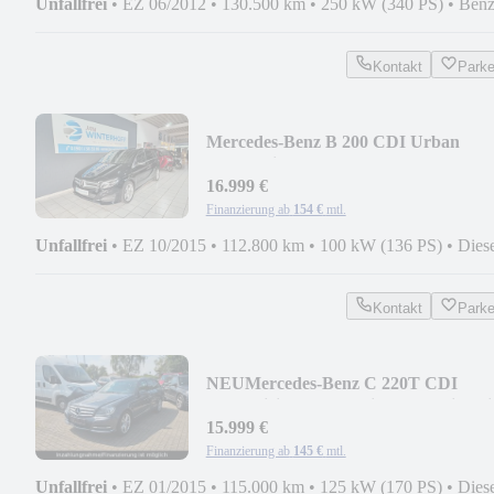
Unfallfrei
•
EZ 06/2012
•
130.500 km
•
250 kW (340 PS)
•
Benz
Kontakt
Park
Mercedes-Benz B 200 CDI Urban
Automatik LED NAVI KAMERA A
16.999 €
Finanzierung ab
154 €
mtl.
Unfallfrei
•
EZ 10/2015
•
112.800 km
•
100 kW (136 PS)
•
Dies
Kontakt
Park
NEU
Mercedes-Benz C 220T CDI
BlueEffici+AHK+Navi+Automatik+Bi
Xeno
15.999 €
Finanzierung ab
145 €
mtl.
Unfallfrei
•
EZ 01/2015
•
115.000 km
•
125 kW (170 PS)
•
Dies