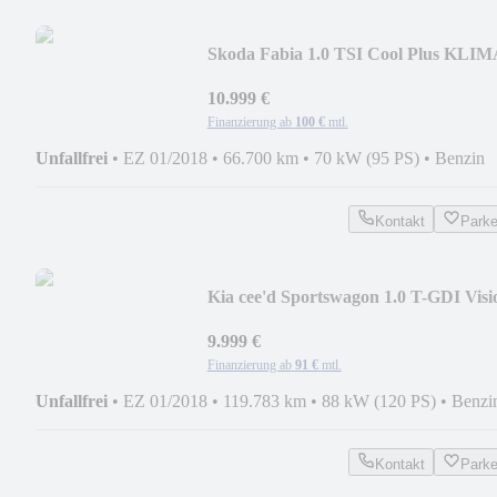
Skoda Fabia 1.0 TSI Cool Plus KLIM
DAB 1.HAND
10.999 €
Finanzierung ab
100 €
mtl.
Unfallfrei
•
EZ 01/2018
•
66.700 km
•
70 kW (95 PS)
•
Benzin
Kontakt
Park
Kia cee'd Sportswagon 1.0 T-GDI Visi
NAVI KAMERA
9.999 €
Finanzierung ab
91 €
mtl.
Unfallfrei
•
EZ 01/2018
•
119.783 km
•
88 kW (120 PS)
•
Benzi
Kontakt
Park