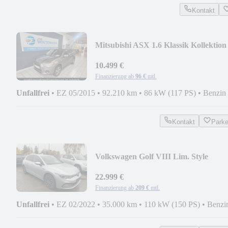
Kontakt
Mitsubishi ASX 1.6 Klassik Kollektion
NAVI KAMERA AHK TEMP
10.499 €
Finanzierung ab
96 €
mtl.
Unfallfrei
•
EZ 05/2015
•
92.210 km
•
86 kW (117 PS)
•
Benzin
Kontakt
Park
Volkswagen Golf VIII Lim. Style
22.999 €
Finanzierung ab
209 €
mtl.
Unfallfrei
•
EZ 02/2022
•
35.000 km
•
110 kW (150 PS)
•
Benzi