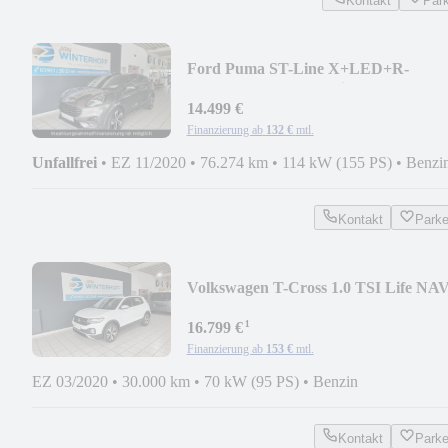
Kontakt
Par
Ford Puma ST-Line X+LED+R-
Cam+SHZ+LHZ+Navi+Scheckheft
14.499 €
Finanzierung ab
132 €
mtl.
Unfallfrei
•
EZ 11/2020
•
76.274 km
•
114 kW (155 PS)
•
Benzi
Kontakt
Park
Volkswagen T-Cross 1.0 TSI Life NA
ACC LANE AHK SHZ PDC
¹
16.799 €
Finanzierung ab
153 €
mtl.
EZ 03/2020
•
30.000 km
•
70 kW (95 PS)
•
Benzin
Kontakt
Park