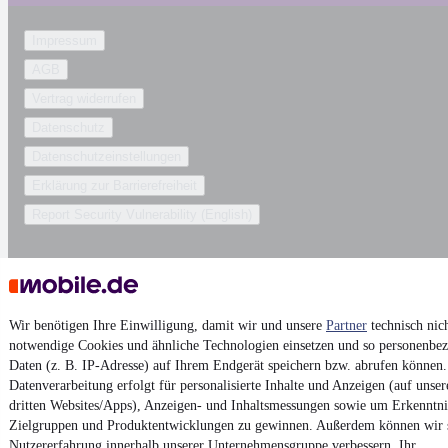
Impressum
AGB
Vertrag widerrufen
Datenschutz
Datenschutzeinstellungen
Erklärung zur Barrierefreiheit
Report Security Vulnerability (English)
Powered by
Wir benötigen Ihre Einwilligung, damit wir und unsere
Partner
technisch nic
Ob
Neuwagen
,
Gebrauchtwagen
oder
Leasing-Angebote
: Alle
notwendige Cookies und ähnliche Technologien einsetzen und so personenbe
Fahrzeuge gibt es bei mobile.de
Daten (z. B. IP-Adresse) auf Ihrem Endgerät speichern bzw. abrufen können.
Datenverarbeitung erfolgt für personalisierte Inhalte und Anzeigen (auf unse
dritten Websites/Apps), Anzeigen- und Inhaltsmessungen sowie um Erkenntni
Zielgruppen und Produktentwicklungen zu gewinnen. Außerdem können wir 
Nutzererfahrung innerhalb
unserer Unternehmensgruppe
verbessern, Ihr