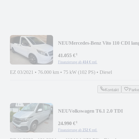
NEU
Mercedes-Benz Vito 110 CDI lan
Bestattungswagen
¹
41.055 €
Finanzierung ab
414 €
mtl.
EZ 03/2021
•
76.000 km
•
75 kW (102 PS)
•
Diesel
Kontakt
Park
NEU
Volkswagen T6.1 2.0 TDI
Bestattungswagen
¹
24.990 €
Finanzierung ab
252 €
mtl.