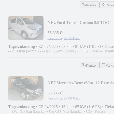
Kontakt
Park
NEU
Ford Transit Custom 2.0 TDCI
Trend Bestattungswagen
¹
55.335 €
Finanzierung ab
558 €
mtl.
Tageszulassung
•
EZ 07/2025
•
57 km
•
81 kW (110 PS)
•
Diese
-- l/100km (komb.)
•
-- g CO₂/km (komb.)
•
CO₂-Klasse -- (komb
Kontakt
Park
NEU
Mercedes-Benz eVito 112 Extral
Bestattungswagen/Leichenwage
¹
55.335 €
Finanzierung ab
558 €
mtl.
Tageszulassung
•
EZ 04/2025
•
16 km
•
85 kW (116 PS)
•
Elekt
-- kWh/100km (komb.)
•
0 g CO₂/km (komb.)
•
CO₂-Klasse -