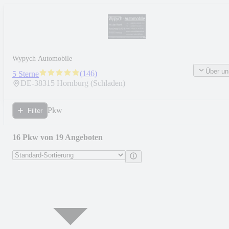
Wypych Automobile
Über un
(
146
)
5 Sterne
DE-
38315
Hornburg (Schladen)
Pkw
Filter
16 Pkw von 19 Angeboten