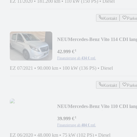
EZ 11/2020
•
181.200 km
•
110 kW (150 PS)
•
Diesel
Kontakt
Park
NEU
Mercedes-Benz Vito 114 CDI lan
Bestattungswagen/Leichenwagen
¹
42.999 €
Finanzierung ab
434 €
mtl.
EZ 07/2021
•
90.000 km
•
100 kW (136 PS)
•
Diesel
Kontakt
Park
NEU
Mercedes-Benz Vito 110 CDI lan
Bestattungswagen/Leichenwagen
¹
39.999 €
Finanzierung ab
404 €
mtl.
EZ 06/2020
•
48.000 km
•
75 kW (102 PS)
•
Diesel