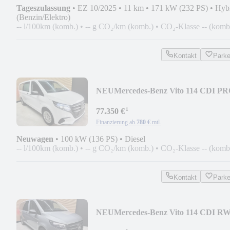
Tageszulassung
•
EZ 10/2025
•
11 km
•
171 kW (232 PS)
•
Hyb
(Benzin/Elektro)
-- l/100km (komb.)
•
-- g CO₂/km (komb.)
•
CO₂-Klasse -- (komb
Kontakt
Park
NEU
Mercedes-Benz Vito 114 CDI P
extralang Bestattungswagen
¹
77.350 €
Finanzierung ab
780 €
mtl.
Neuwagen
•
100 kW (136 PS)
•
Diesel
-- l/100km (komb.)
•
-- g CO₂/km (komb.)
•
CO₂-Klasse -- (komb
Kontakt
Park
NEU
Mercedes-Benz Vito 114 CDI R
PRO extralang Bestattungswagen