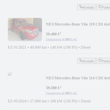
Kontakt
Park
NEU
Mercedes-Benz Vito 119 CDI 4x4
lang Camper ähnlich Marco Polo
¹
59.488 €
Finanzierung ab
600 €
mtl.
EZ 01/2021
•
40.000 km
•
140 kW (190 PS)
•
Diesel
Kontakt
Park
NEU
Mercedes-Benz Vito 114 CDI 4x4
lang Bestattungswagen
¹
59.500 €
Finanzierung ab
600 €
mtl.
EZ 05/2024
•
27.000 km
•
100 kW (136 PS)
•
Diesel