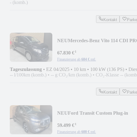
- (komb.)
Kontakt
Park
NEU
Mercedes-Benz Vito 114 CDI P
RWD extralang Bestattungswagen
¹
67.830 €
Finanzierung ab
684 €
mtl.
Tageszulassung
•
EZ 04/2025
•
10 km
•
100 kW (136 PS)
•
Dies
-- l/100km (komb.)
•
-- g CO₂/km (komb.)
•
CO₂-Klasse -- (komb
Kontakt
Park
NEU
Ford Transit Custom Plug-in
Hybrid Bestattungswagen
¹
59.499 €
Finanzierung ab
600 €
mtl.