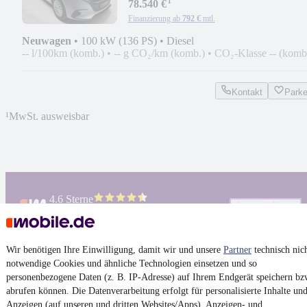
¹
78.540 €
Finanzierung ab
792 €
mtl.
Neuwagen
•
100 kW (136 PS)
•
Diesel
-- l/100km (komb.)
•
-- g CO₂/km (komb.)
•
CO₂-Klasse -- (komb
Kontakt
Park
¹
MwSt. ausweisbar
4.6 Sterne
App installieren
Nutze mobile.de schnell und einfach
Wir benötigen Ihre Einwilligung, damit wir und unsere
Partner
technisch nic
Impressum
notwendige Cookies und ähnliche Technologien einsetzen und so
personenbezogene Daten (z. B. IP-Adresse) auf Ihrem Endgerät speichern bz
AGB
abrufen können. Die Datenverarbeitung erfolgt für personalisierte Inhalte un
Vertrag widerrufen
Anzeigen (auf unseren und dritten Websites/Apps), Anzeigen- und