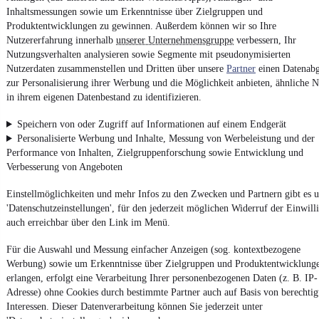
Inhaltsmessungen sowie um Erkenntnisse über Zielgruppen und
Datenschutz
Produktentwicklungen zu gewinnen. Außerdem können wir so Ihre
Datenschutzeinstellungen
Nutzererfahrung innerhalb
unserer Unternehmensgruppe
verbessern, Ihr
Nutzungsverhalten analysieren sowie Segmente mit pseudonymisierten
Erklärung zur Barrierefreiheit
Nutzerdaten zusammenstellen und Dritten über unsere
Partner
einen Datenabg
Report Security Vulnerability (English)
zur Personalisierung ihrer Werbung und die Möglichkeit anbieten, ähnliche N
in ihrem eigenen Datenbestand zu identifizieren.
Powered by
Speichern von oder Zugriff auf Informationen auf einem Endgerät
Personalisierte Werbung und Inhalte, Messung von Werbeleistung und der
Performance von Inhalten, Zielgruppenforschung sowie Entwicklung und
Von
Auto verkaufen
über
E-Bikes
und
Gebrauchtwagen
:
Verbesserung von Angeboten
Besuche
mobile.de
Einstellmöglichkeiten und mehr Infos zu den Zwecken und Partnern gibt es u
'Datenschutzeinstellungen', für den jederzeit möglichen Widerruf der Einwill
auch erreichbar über den Link im Menü.
Für die Auswahl und Messung einfacher Anzeigen (sog. kontextbezogene
Werbung) sowie um Erkenntnisse über Zielgruppen und Produktentwicklung
erlangen, erfolgt eine Verarbeitung Ihrer personenbezogenen Daten (z. B. IP-
Adresse) ohne Cookies durch bestimmte Partner auch auf Basis von berechtig
Interessen. Dieser Datenverarbeitung können Sie jederzeit unter