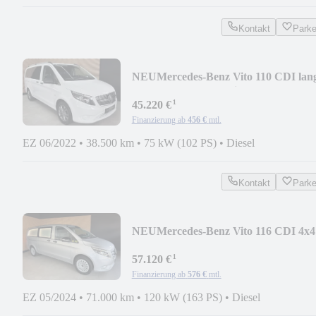
Kontakt
Park
NEU
Mercedes-Benz Vito 110 CDI lan
Bestattungswagen/Leichenwagen
¹
45.220 €
Finanzierung ab
456 €
mtl.
EZ 06/2022
•
38.500 km
•
75 kW (102 PS)
•
Diesel
Kontakt
Park
NEU
Mercedes-Benz Vito 116 CDI 4x4
extralang Bestattungswagen
¹
57.120 €
Finanzierung ab
576 €
mtl.
EZ 05/2024
•
71.000 km
•
120 kW (163 PS)
•
Diesel