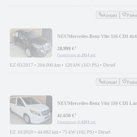
Kontakt
Park
NEU
Mercedes-Benz Vito 116 CDI 4x4
extralang Bestattungswagen
¹
28.999 €
Finanzierung ab
293 €
mtl.
EZ 05/2017
•
204.000 km
•
120 kW (163 PS)
•
Diesel
Kontakt
Park
NEU
Mercedes-Benz Vito 110 CDI La
Bestattungswagen
¹
41.650 €
Finanzierung ab
420 €
mtl.
EZ 10/2020
•
44.682 km
•
75 kW (102 PS)
•
Diesel