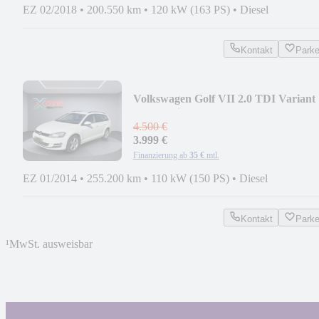
EZ 02/2018
•
200.550 km
•
120 kW (163 PS)
•
Diesel
Kontakt
Park
Volkswagen Golf VII 2.0 TDI Variant
Comfortline BMT
4.500 €
3.999 €
Finanzierung ab
35 €
mtl.
EZ 01/2014
•
255.200 km
•
110 kW (150 PS)
•
Diesel
Kontakt
Park
¹
MwSt. ausweisbar