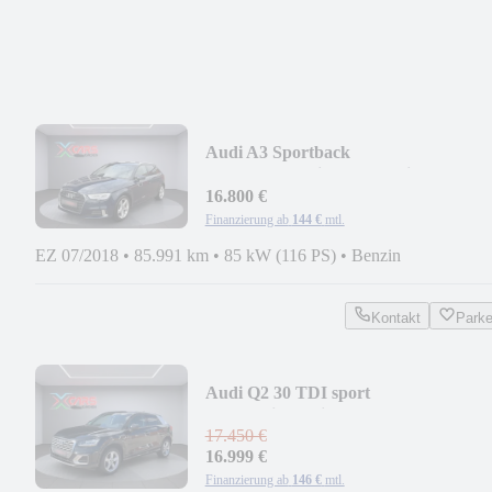
Audi A3 Sportback
Sport/Automatik/SHZ/Navi
16.800 €
Finanzierung ab
144 €
mtl.
EZ 07/2018
•
85.991 km
•
85 kW (116 PS)
•
Benzin
Kontakt
Park
Audi Q2 30 TDI sport
Automatik/Navi/2. Hand
17.450 €
16.999 €
Finanzierung ab
146 €
mtl.