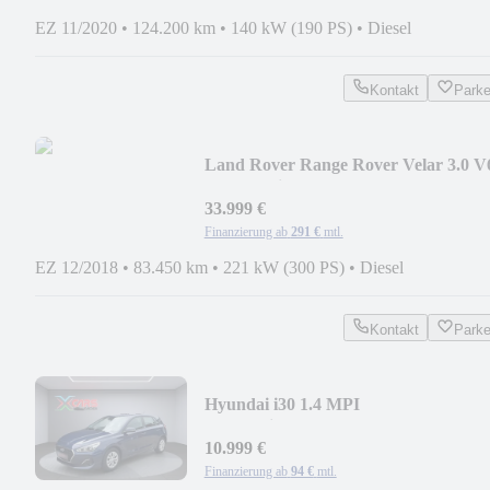
EZ 11/2020
•
124.200 km
•
140 kW (190 PS)
•
Diesel
Kontakt
Park
Land Rover Range Rover Velar 3.0 V
R-Dynamic SE
33.999 €
Finanzierung ab
291 €
mtl.
EZ 12/2018
•
83.450 km
•
221 kW (300 PS)
•
Diesel
Kontakt
Park
Hyundai i30 1.4 MPI
Select/Klima/Tempomat/Hu/Au Neu
10.999 €
Finanzierung ab
94 €
mtl.