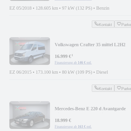
EZ 05/2018
•
128.605 km
•
97 kW (132 PS)
•
Benzin
Kontakt
Park
Volkswagen Crafter 35 mittel L2H2
Hochdach/9.Sitze/Klima
¹
16.999 €
Finanzierung ab
146 €
mtl.
EZ 06/2015
•
173.100 km
•
80 kW (109 PS)
•
Diesel
Kontakt
Park
Mercedes-Benz E 220 d Avantgarde
Lim./LED/Kamera/Navi
18.999 €
Finanzierung ab
163 €
mtl.