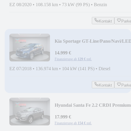
EZ 08/2020
•
108.158 km
•
73 kW (99 PS)
•
Benzin
Kontakt
Park
Kia Sportage GT-Line/Pano/Navi/LE
14.999 €
Finanzierung ab
129 €
mtl.
EZ 07/2018
•
136.974 km
•
104 kW (141 PS)
•
Diesel
Kontakt
Park
Hyundai Santa Fe 2.2 CRDI Premium
4WD/ 7.Sitze/Pano/Navi
17.999 €
Finanzierung ab
154 €
mtl.