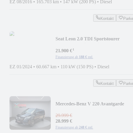
EZ 08/2016
•
165.703 km
•
147 kW (200 PS)
•
Diesel
Kontakt
Park
Seat Leon 2.0 TDI Sportstourer
Style/Automatik/Navi/
¹
21.900 €
Finanzierung ab
188 €
mtl.
EZ 01/2024
•
60.667 km
•
110 kW (150 PS)
•
Diesel
Kontakt
Park
Mercedes-Benz V 220 Avantgarde
EDITION lang/Pano/360°Kamera/
29.999 €
28.999 €
Finanzierung ab
248 €
mtl.