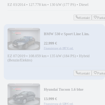
EZ 03/2014
•
127.778 km
•
130 kW (177 PS)
•
Diesel
Kontakt
Park
BMW 530 e Sport Line Lim.
LED/Kamera/Head-Up
22.999 €
Finanzierung ab
197 €
mtl.
EZ 07/2019
•
108.059 km
•
135 kW (184 PS)
•
Hybrid
(Benzin/Elektro)
Kontakt
Park
Hyundai Tucson 1.6 blue
Passion/Navi/SHZ/1. Hand
13.999 €
Finanzierung ab
120 €
mtl.