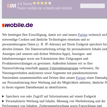
4.6 Sterne
App installieren
Nutze mobile.de schnell und einfach
Impressum
AGB
Wir benötigen Ihre Einwilligung, damit wir und unsere
Partner
technisch nic
Vertrag widerrufen
notwendige Cookies und ähnliche Technologien einsetzen und so
personenbezogene Daten (z. B. IP-Adresse) auf Ihrem Endgerät speichern bz
Datenschutz
abrufen können. Die Datenverarbeitung erfolgt für personalisierte Inhalte un
Datenschutzeinstellungen
Anzeigen (auf unseren und dritten Websites/Apps), Anzeigen- und
Inhaltsmessungen sowie um Erkenntnisse über Zielgruppen und
Erklärung zur Barrierefreiheit
Produktentwicklungen zu gewinnen. Außerdem können wir so Ihre
Report Security Vulnerability (English)
Nutzererfahrung innerhalb
unserer Unternehmensgruppe
verbessern, Ihr
Nutzungsverhalten analysieren sowie Segmente mit pseudonymisierten
Nutzerdaten zusammenstellen und Dritten über unsere
Partner
einen Datenabg
Powered by
zur Personalisierung ihrer Werbung und die Möglichkeit anbieten, ähnliche N
in ihrem eigenen Datenbestand zu identifizieren.
Weitere Fahrzeuge gibt es auf mobile.de, dem Marktplatz für
Speichern von oder Zugriff auf Informationen auf einem Endgerät
Autos
und
Motorräder
Personalisierte Werbung und Inhalte, Messung von Werbeleistung und der
Performance von Inhalten, Zielgruppenforschung sowie Entwicklung und