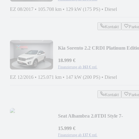
EZ 08/2017
•
105.708 km
•
129 kW (175 PS)
•
Diesel
Kontakt
Park
Kia Sorento 2.2 CRDI Platinum Editi
4WD/Pano/AHK
18.999 €
Finanzierung ab
163 €
mtl.
EZ 12/2016
•
125.071 km
•
147 kW (200 PS)
•
Diesel
Kontakt
Park
Seat Alhambra 2.0TDI Style 7-
Sitzer/AHK/Kamera
15.999 €
Finanzierung ab
137 €
mtl.