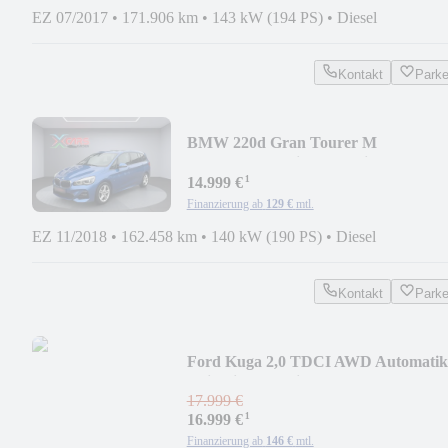
EZ 07/2017
•
171.906 km
•
143 kW (194 PS)
•
Diesel
Kontakt
Park
BMW 220d Gran Tourer M
Sport/Pano/Navi/Automatik
¹
14.999 €
Finanzierung ab
129 €
mtl.
EZ 11/2018
•
162.458 km
•
140 kW (190 PS)
•
Diesel
Kontakt
Park
Ford Kuga 2,0 TDCI AWD Automatik
"Titanium"Navi
17.999 €
¹
16.999 €
Finanzierung ab
146 €
mtl.