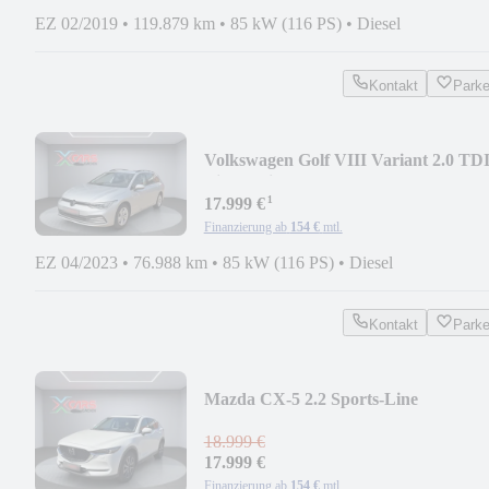
EZ 02/2019
•
119.879 km
•
85 kW (116 PS)
•
Diesel
Kontakt
Park
Volkswagen Golf VIII Variant 2.0 TD
Life/Navi/LED/SHZ
¹
17.999 €
Finanzierung ab
154 €
mtl.
EZ 04/2023
•
76.988 km
•
85 kW (116 PS)
•
Diesel
Kontakt
Park
Mazda CX-5 2.2 Sports-Line
AWD/AHK/4xSHZ/19 Zoll
18.999 €
17.999 €
Finanzierung ab
154 €
mtl.