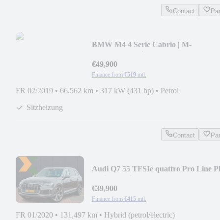
Contact
Pa
BMW M4 4 Serie Cabrio | M-
Performance uitlaat | H&K
€49,900
Finance from
€519
mtl.
FR 02/2019
•
66,562 km
•
317 kW (431 hp)
•
Petrol
Sitzheizung
Contact
Pa
Audi Q7 55 TFSIe quattro Pro Line P
S-Line | 23 in
€39,900
Finance from
€415
mtl.
FR 01/2020
•
131,497 km
•
Hybrid (petrol/electric)