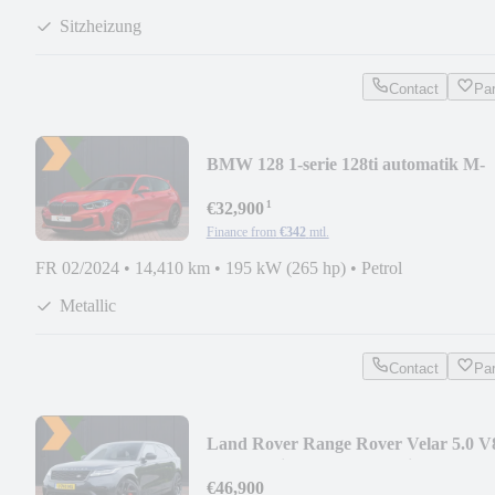
Sitzheizung
Contact
Pa
BMW 128 1-serie 128ti automatik M-
Pack Pro 265pk | H
¹
€32,900
Finance from
€342
mtl.
FR 02/2024
•
14,410 km
•
195 kW (265 hp)
•
Petrol
Metallic
Contact
Pa
Land Rover Range Rover Velar 5.0 V
SV Autobiography Dynami
€46,900