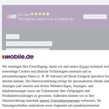
4.6 stars
Install the app
The fastest, easiest way to mobile.de
Imprint
General Terms and Conditions
Vertrag widerrufen (Deutsch)
Privacy Policy
Privacy Settings
Wir benötigen Ihre Einwilligung, damit wir und unsere
Partner
technisch nic
notwendige Cookies und ähnliche Technologien einsetzen und so
Accessibility Statement
personenbezogene Daten (z. B. IP-Adresse) auf Ihrem Endgerät speichern bz
Report Security Vulnerability
abrufen können. Die Datenverarbeitung erfolgt für personalisierte Inhalte un
Anzeigen (auf unseren und dritten Websites/Apps), Anzeigen- und
Inhaltsmessungen sowie um Erkenntnisse über Zielgruppen und
Powered by
Produktentwicklungen zu gewinnen. Außerdem können wir so Ihre
Nutzererfahrung innerhalb
unserer Unternehmensgruppe
verbessern, Ihr
Nutzungsverhalten analysieren sowie Segmente mit pseudonymisierten
Ob
Neuwagen
,
Gebrauchtwagen
oder
Leasing-Angebote
: Alle