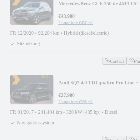
Mercedes-Benz GLE 350 de 4MATIC
Premium Hybride | luftfederung
¹
€43,900
Finance from
€457
mtl.
FR 12/2020
•
92,204 km
•
Hybrid (diesel/electric)
Sitzheizung
Contact
Pa
Audi SQ7 4.0 TDI quattro Pro Line +
| Adaptive cru
€27,900
Finance from
€296
mtl.
FR 01/2017
•
241,404 km
•
320 kW (435 hp)
•
Diesel
Navigationssystem