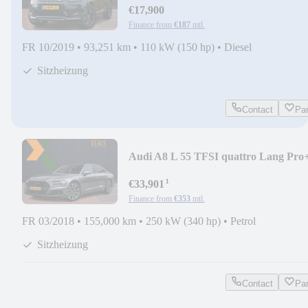
€17,900
Finance from
€187
mtl.
FR 10/2019
•
93,251 km
•
110 kW (150 hp)
•
Diesel
Sitzheizung
Contact
Pa
Audi A8 L 55 TFSI quattro Lang Pro+
B&O Advanced Hi
¹
€33,901
Finance from
€353
mtl.
FR 03/2018
•
155,000 km
•
250 kW (340 hp)
•
Petrol
Sitzheizung
Contact
Pa