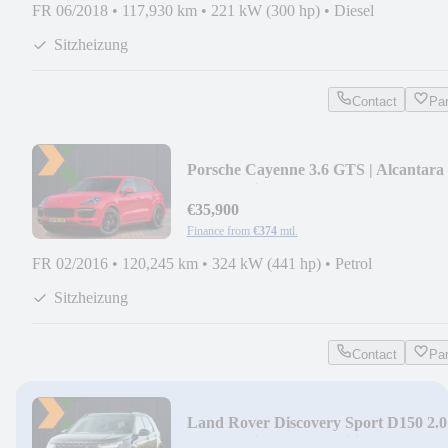
FR 06/2018
•
117,930 km
•
221 kW (300 hp)
•
Diesel
Sitzheizung
Contact
Pa
Porsche Cayenne 3.6 GTS | Alcantara 
Sport Design | Spo
€35,900
Finance from
€374
mtl.
FR 02/2016
•
120,245 km
•
324 kW (441 hp)
•
Petrol
Sitzheizung
Contact
Pa
Land Rover Discovery Sport D150 2.0
R-Dynamic Launch Editio