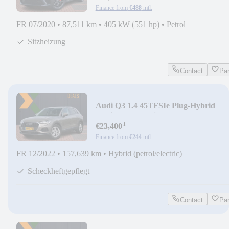
Finance from
€488
mtl.
FR 07/2020
•
87,511 km
•
405 kW (551 hp)
•
Petrol
Sitzheizung
Contact
Pa
Audi Q3 1.4 45TFSIe Plug-Hybrid
Proline Sport | Virtu
¹
€23,400
Finance from
€244
mtl.
FR 12/2022
•
157,639 km
•
Hybrid (petrol/electric)
Scheckheftgepflegt
Contact
Pa