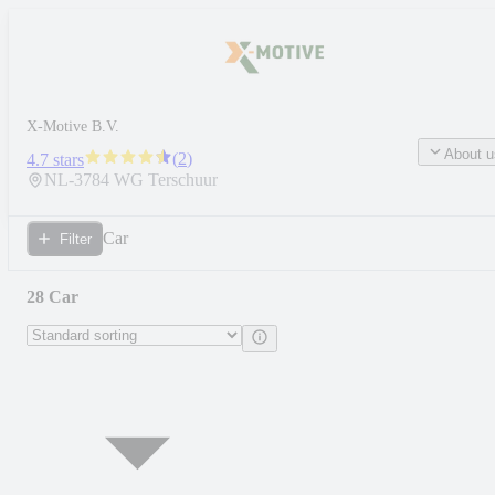
X-Motive B.V.
About u
(
2
)
4.7 stars
NL-
3784 WG
Terschuur
Car
Filter
28 Car