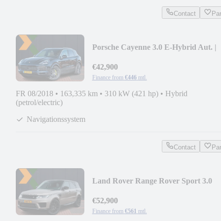
Contact
Pa
Porsche Cayenne 3.0 E-Hybrid Aut. |
Panodak | SportChron
€42,900
Finance from
€446
mtl.
FR 08/2018
•
163,335 km
•
310 kW (421 hp)
•
Hybrid
(petrol/electric)
Navigationssystem
Contact
Pa
Land Rover Range Rover Sport 3.0
P360 MHEV HST | Volleder E
€52,900
Finance from
€561
mtl.