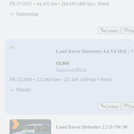
FR 07/2021
•
44,435 km
•
294 kW (400 hp)
•
Petrol
Sitzheizung
Contact
Pa
Land Rover Discovery 4.4 V8 HSE | 7
pers | Schiebedach Pano
€8,900
Finance from
€93
mtl.
FR 12/2005
•
222,903 km
•
221 kW (300 hp)
•
Petrol
Metallic
Contact
Pa
Land Rover Defender 2.2 D SW 90
Heritage Limited Edition |