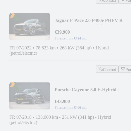
Contact
Pa
Jaguar F-Pace 2.0 P400e PHEV R-
Dynamic Black | Meridian
€39,900
Finance from
€424
mtl.
FR 07/2022
•
78,623 km
•
268 kW (364 hp)
•
Hybrid
(petrol/electric)
Contact
Pa
Porsche Cayenne 3.0 E-Hybrid |
Panodak | SportChrono | 2
€43,900
Finance from
€466
mtl.
FR 07/2018
•
138,000 km
•
251 kW (341 hp)
•
Hybrid
(petrol/electric)