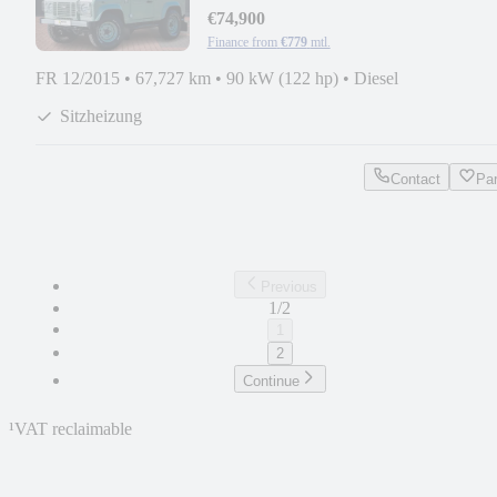
€74,900
Finance from
€779
mtl.
FR 12/2015
•
67,727 km
•
90 kW (122 hp)
•
Diesel
Sitzheizung
Contact
Pa
Previous
1/2
1
2
Continue
¹
VAT reclaimable