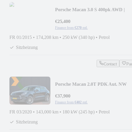
Porsche Macan 3.0 S 400pk AWD |
luftfederung | Volleder
€25,400
Finance from
€270
mtl.
FR 01/2015
•
174,208 km
•
250 kW (340 hp)
•
Petrol
Sitzheizung
Contact
Pa
Porsche Macan 2.0T PDK Aut. NW
model | Volleder | 21 inc
€37,900
Finance from
€402
mtl.
FR 03/2020
•
143,000 km
•
180 kW (245 hp)
•
Petrol
Sitzheizung