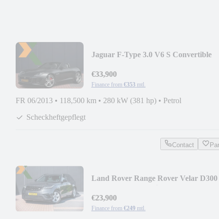
Jaguar F-Type 3.0 V6 S Convertible
380pk | Volleder Per
€33,900
Finance from
€353
mtl.
FR 06/2013
•
118,500 km
•
280 kW (381 hp)
•
Petrol
Scheckheftgepflegt
Contact
Pa
Land Rover Range Rover Velar D300
V6 AWD R-Dynamic HSE | 11
€23,900
Finance from
€249
mtl.