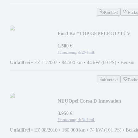
Kontakt
Park
Ford Ka *TOP GEPFLEGT*TÜV
12/27*SERVICE NEU*2. HAND*
1.500 €
Finanzierung ab
26 €
mtl.
Unfallfrei
•
EZ 11/2007
•
84.500 km
•
44 kW (60 PS)
•
Benzin
Kontakt
Park
NEU
Opel Corsa D Innovation
*TÜV+SERVICE
NEU*LHZ*SHZ*TMP*
3.950 €
Finanzierung ab
34 €
mtl.
Unfallfrei
•
EZ 08/2010
•
160.000 km
•
74 kW (101 PS)
•
Benzi