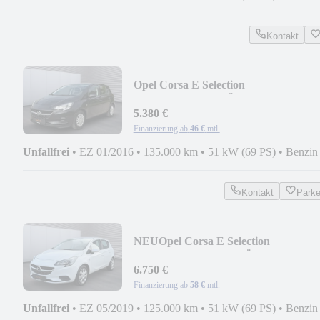
Kontakt
Opel Corsa E Selection
*BLUETOOTH*TÜV+SERVICE
NEU*
5.380 €
Finanzierung ab
46 €
mtl.
Unfallfrei
•
EZ 01/2016
•
135.000 km
•
51 kW (69 PS)
•
Benzin
Kontakt
Park
NEU
Opel Corsa E Selection
*NAVI*CARPLAY*TÜV+SERVICE
NEU*
6.750 €
Finanzierung ab
58 €
mtl.
Unfallfrei
•
EZ 05/2019
•
125.000 km
•
51 kW (69 PS)
•
Benzin