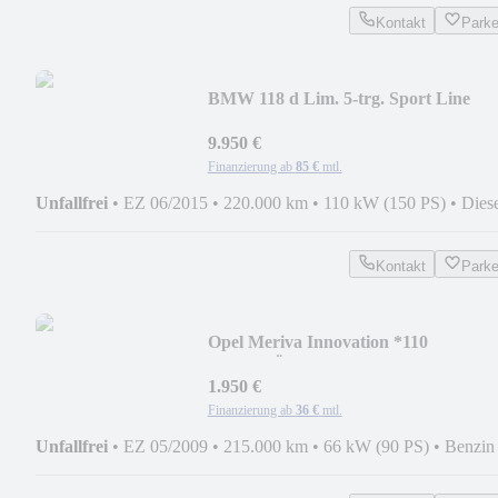
Kontakt
Park
BMW 118 d Lim. 5-trg. Sport Line
*FACELIFT*LED*S.HEF
9.950 €
Finanzierung ab
85 €
mtl.
Unfallfrei
•
EZ 06/2015
•
220.000 km
•
110 kW (150 PS)
•
Dies
Kontakt
Park
Opel Meriva Innovation *110
Jahre*TÜV+SERVICE NEU*PDC
1.950 €
Finanzierung ab
36 €
mtl.
Unfallfrei
•
EZ 05/2009
•
215.000 km
•
66 kW (90 PS)
•
Benzin