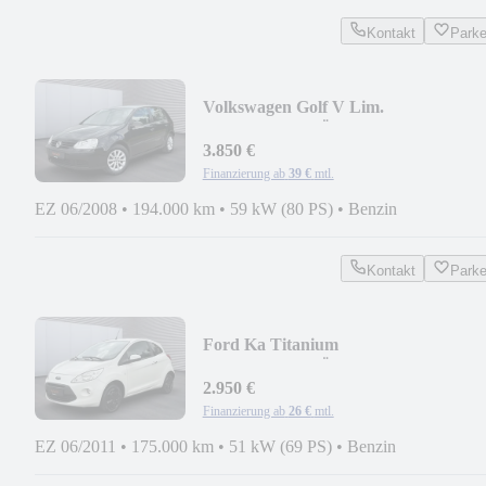
Kontakt
Park
Volkswagen Golf V Lim.
*CARPLAY*TÜV+SERVICE
NEU*KLIMA*SHZ*
3.850 €
Finanzierung ab
39 €
mtl.
EZ 06/2008
•
194.000 km
•
59 kW (80 PS)
•
Benzin
Kontakt
Park
Ford Ka Titanium
*CARPLAY*TÜV+SERVICE
NEU*KLIMA*ZV*
2.950 €
Finanzierung ab
26 €
mtl.
EZ 06/2011
•
175.000 km
•
51 kW (69 PS)
•
Benzin