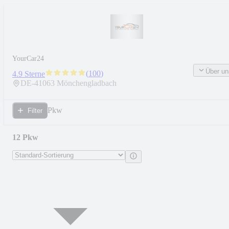
YourCar24
Über un
(
100
)
4.9 Sterne
DE-
41063
Mönchengladbach
Pkw
Filter
12 Pkw