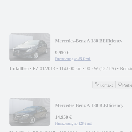
Mercedes-Benz A 180 BEfficiency
*CAM*PARK-ASSIST*TÜV+SERV
NEU*
9.950 €
Finanzierung ab
85 €
mtl.
Unfallfrei
•
EZ 01/2013
•
114.000 km
•
90 kW (122 PS)
•
Benzi
Kontakt
Park
Mercedes-Benz A 180 B.Efficiency
*LED*KEYLESS*CAM*PARK-
ASSIST*
14.950 €
Finanzierung ab
128 €
mtl.