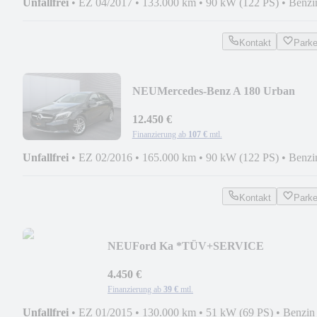
Unfallfrei
•
EZ 04/2017
•
133.000 km
•
90 kW (122 PS)
•
Benzi
Kontakt
Park
NEU
Mercedes-Benz A 180 Urban
*LED*PARK-
ASSIST*NAVI*FERNLICHTAUTO
12.450 €
Finanzierung ab
107 €
mtl.
Unfallfrei
•
EZ 02/2016
•
165.000 km
•
90 kW (122 PS)
•
Benzi
Kontakt
Park
NEU
Ford Ka *TÜV+SERVICE
NEU*CARPLAY*SHZ*SCHECKHEFT*
4.450 €
Finanzierung ab
39 €
mtl.
Unfallfrei
•
EZ 01/2015
•
130.000 km
•
51 kW (69 PS)
•
Benzin