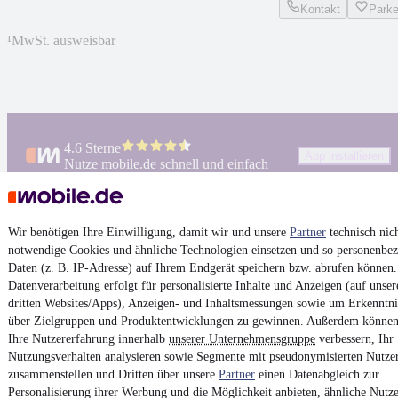
Kontakt
Park
¹
MwSt. ausweisbar
4.6 Sterne
App installieren
Nutze mobile.de schnell und einfach
Impressum
Wir benötigen Ihre Einwilligung, damit wir und unsere
Partner
technisch nic
notwendige Cookies und ähnliche Technologien einsetzen und so personenbe
AGB
Daten (z. B. IP-Adresse) auf Ihrem Endgerät speichern bzw. abrufen können.
Vertrag widerrufen
Datenverarbeitung erfolgt für personalisierte Inhalte und Anzeigen (auf unse
dritten Websites/Apps), Anzeigen- und Inhaltsmessungen sowie um Erkenntni
Datenschutz
über Zielgruppen und Produktentwicklungen zu gewinnen. Außerdem können
Datenschutzeinstellungen
Ihre Nutzererfahrung innerhalb
unserer Unternehmensgruppe
verbessern, Ihr
Nutzungsverhalten analysieren sowie Segmente mit pseudonymisierten Nutze
Erklärung zur Barrierefreiheit
zusammenstellen und Dritten über unsere
Partner
einen Datenabgleich zur
Report Security Vulnerability (English)
Personalisierung ihrer Werbung und die Möglichkeit anbieten, ähnliche Nutze